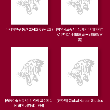
아세아연구 통권 204호(69권2호)
[아연사료총서] 4. 세키야 데이자부
로 관계문서(関屋貞三郎関係文
書)
[중동이슬람총서] 2. 아랍 교수의 눈
[전자책] Global Korean Studies
에 비친 사랑하는 한국