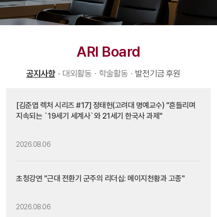
ARI Board
공지사항
·
대외활동
·
학술활동
·
발전기금 후원
[김준엽 렉처 시리즈 #17] 정태헌(고려대 명예교수) "흔들리며
지속되는 `19세기 세계사`와 21세기 한국사 과제"
2026.08.06
초청강연 "근대 전환기 군주의 리더십: 메이지천황과 고종"
2026.08.06